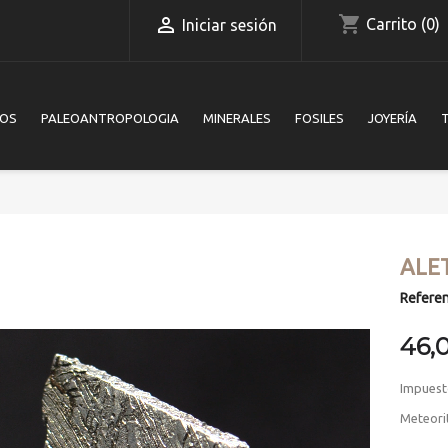
shopping_cart

Carrito
(0)
Iniciar sesión
IOS
PALEOANTROPOLOGIA
MINERALES
FOSILES
JOYERÍA
ALE
Referen
46,
Impuest
Meteori
Video