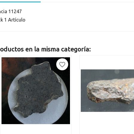
ncia
11247
ck
1 Artículo
oductos en la misma categoría:
favorite_border