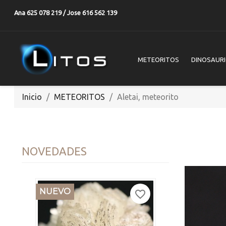
Ana 625 078 219 / Jose 616 562 139
METEORITOS
DINOSAUR
Inicio
METEORITOS
Aletai, meteorito
NOVEDADES
NUEVO
favorite_border