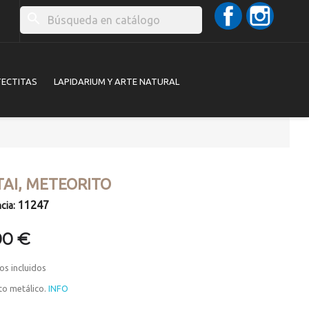
Facebook
Instag
search
TECTITAS
LAPIDARIUM Y ARTE NATURAL
TAI, METEORITO
11247
cia:
00 €
os incluidos
to metálico.
INFO