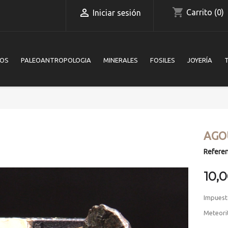
shopping_cart

Carrito
(0)
Iniciar sesión
IOS
PALEOANTROPOLOGIA
MINERALES
FOSILES
JOYERÍA
AGO
Referen
10,
Impuest
Meteori