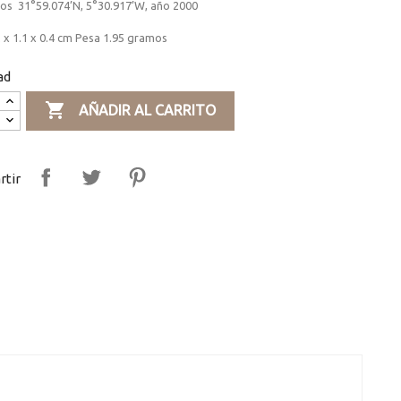
os 31°59.074’N, 5°30.917’W, año 2000
 x 1.1 x 0.4 cm Pesa 1.95 gramos
ad

AÑADIR AL CARRITO
tir