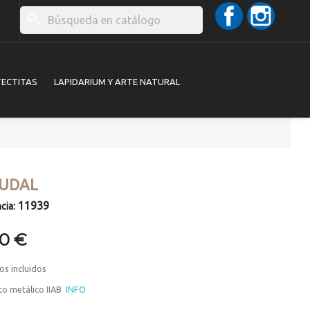
Facebook
Instag
search
TECTITAS
LAPIDARIUM Y ARTE NATURAL
UDAL
11939
cia:
00 €
os incluidos
to metálico IIAB
INFO