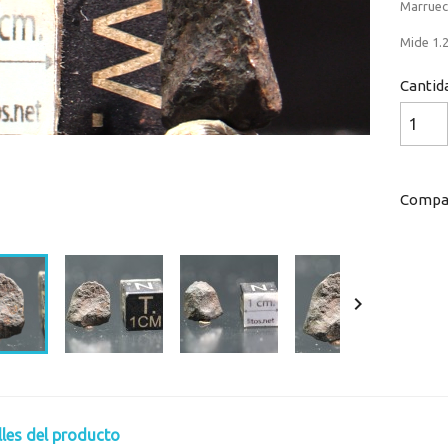
Marruec
Mide 1.2
Cantid
Compar
Loaded
:
Progress
:
0%
0%

lles del producto