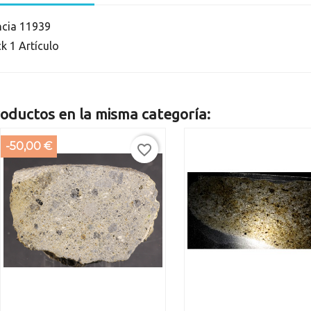
ncia
11939
ck
1 Artículo
oductos en la misma categoría:
-50,00 €
favorite_border