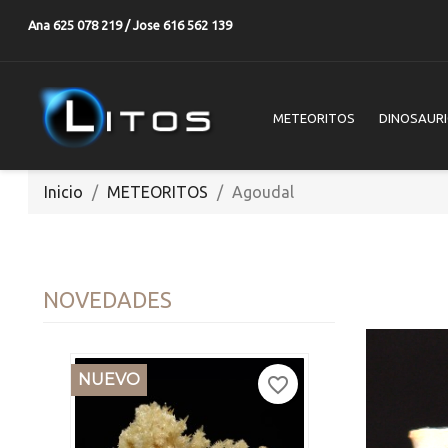
Ana 625 078 219 / Jose 616 562 139
METEORITOS
DINOSAUR
Inicio
METEORITOS
Agoudal
NOVEDADES
NUEVO
favorite_border