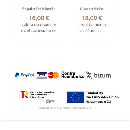
Espato De Islandia
Cuarzo Hidro
Precio
Precio
16,00 €
18,00 €
Calcita transparente
Cristal de cuarzo
exfoliada (espato de
traslúcido con
Islandia)
inclusiones de agua
y de grafito en el
Procede de Méjico.
interior
Mide 4.6 x 3.8 x 1.4
Cong Ly, Hunan,
cm.
China
Mide 4.8 x 2.5 x 1.5
cm