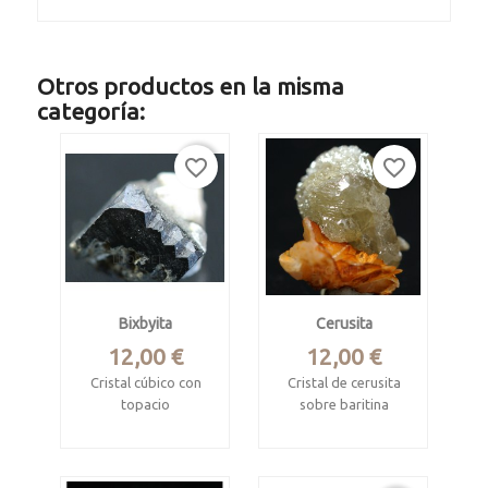
Otros productos en la misma
categoría:
favorite_border
favorite_border
Bixbyita
Cerusita
Precio
Precio
12,00 €
12,00 €
Cristal cúbico con
Cristal de cerusita
topacio
sobre baritina
Procede de Touissit-
Thomas Range,
Bou Beker mining
Juab County, Utah,
district,
USA