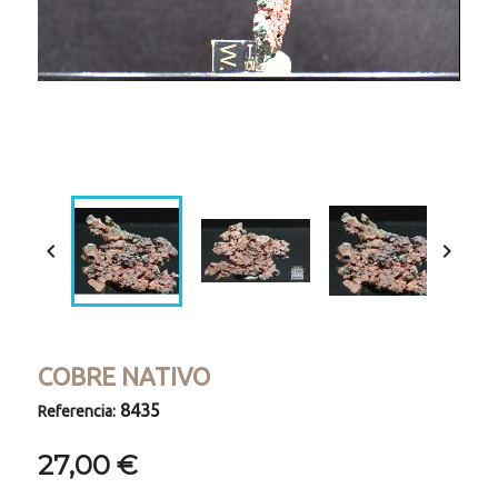
Loaded
:
Progress
:
Unmute
0%
0%


COBRE NATIVO
8435
Referencia:
27,00 €