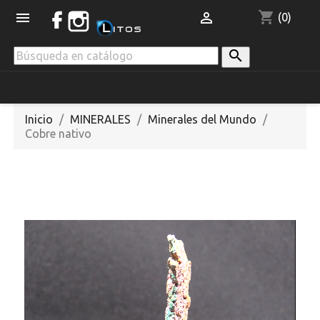
shopping_cart


(0)

Inicio
MINERALES
Minerales del Mundo
Cobre nativo