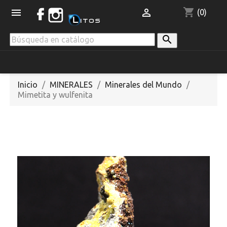
shopping_cart


(0)

Inicio
MINERALES
Minerales del Mundo
Mimetita y wulfenita