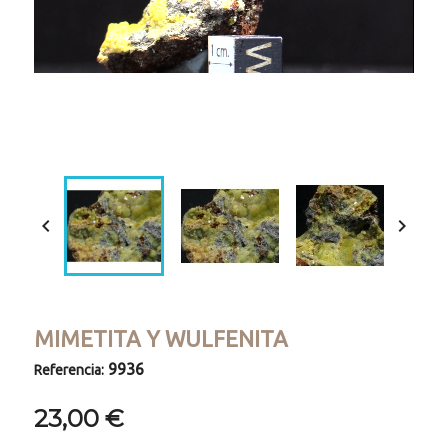
Loaded
:
Progress
:
Unmute
0%
0%


MIMETITA Y WULFENITA
9936
Referencia:
23,00 €