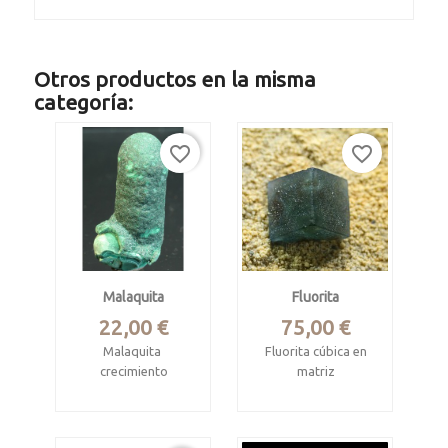
Otros productos en la misma
categoría:
favorite_border
favorite_border
Malaquita
Fluorita
Precio
Precio
22,00 €
75,00 €
Malaquita
Fluorita cúbica en
crecimiento
matriz
estalactítico
Mina Xianghualing,
Mashamba West
Linwu Co.,
Mine, Kolwezi
Chenzhou, Hunan,