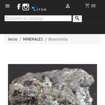
shopping_cart


(0)

Inicio
MINERALES
Bournonita