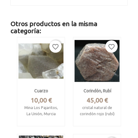
Otros productos en la misma
categoría:
favorite_border
favorite_border
Cuarzo
Corindón, Rubí
Precio
Precio
10,00 €
45,00 €
Mina Los Pajaritos,
cristal natural de
La Unión, Murcia
corindón rojo (rubí)
Mide 6.5 x 5.5 x 3.5
Mysore corundum
cm.
deposits, Karnataka,
India