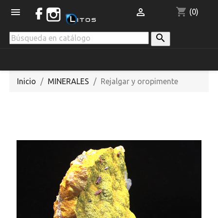
shopping_cart


(0)

Inicio
MINERALES
Rejalgar y oropimente