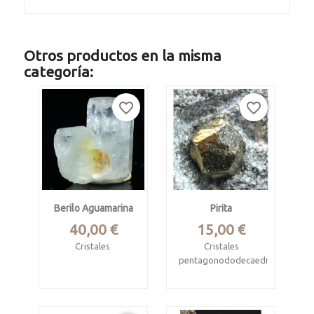
Otros productos en la misma
categoría:
favorite_border
favorite_border
Berilo Aguamarina
Pirita
Precio
Precio
40,00 €
15,00 €
Cristales
Cristales
pentagonododecaedricos
Skardu, Baltistan,
Gilgit, Pakistan
Puebla de Lillo, León.
Minas de Respina.
Mide 2.1 x 2 x 1.5 cm