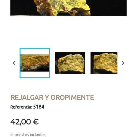
Loaded
:
Progress
:
Unmute
0%
0%


REJALGAR Y OROPIMENTE
5184
Referencia:
42,00 €
Impuestos incluidos