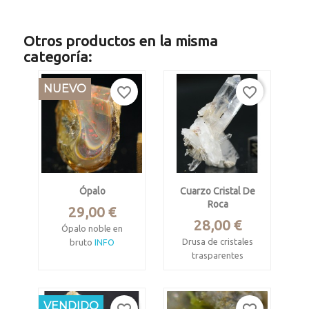
Otros productos en la misma
categoría:
NUEVO
favorite_border
favorite_border
Ópalo
Cuarzo Cristal De
Roca
Precio
29,00 €
Precio
28,00 €
Ópalo noble en
Drusa de cristales
bruto
INFO
trasparentes
Wello, Amhara,
Cabiche, Quípama,
Etiopía.
Boyacá, Colombia
VENDIDO
Pieza de 2.7 x 2.3 x