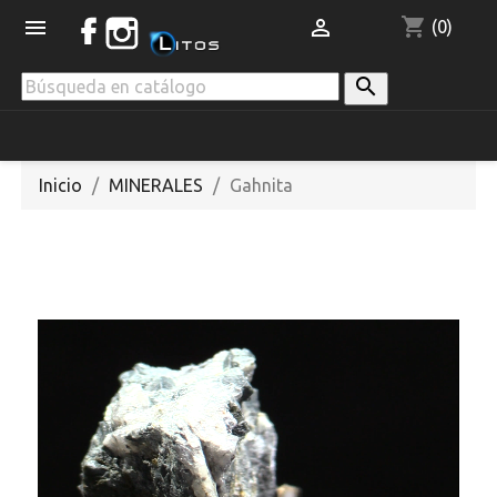
shopping_cart


(0)

Inicio
MINERALES
Gahnita