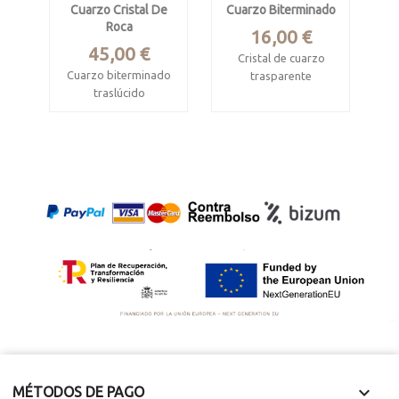
Cuarzo Cristal De
Cuarzo Biterminado
Roca
Precio
16,00 €
Precio
45,00 €
Cristal de cuarzo
Cuarzo biterminado
trasparente
traslúcido
biterminado
Corinto, Minas
Cong Ly, Hunan,
Gerais, Brasil
China
Mide 10 x 5.5 x 2.7
Mide 5 x 2.2 x 2 cm
cm

MÉTODOS DE PAGO