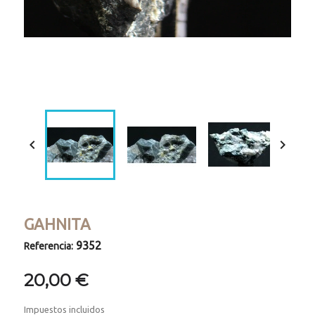
Loaded
:
Progress
:
Unmute
0%
0%


GAHNITA
9352
Referencia:
20,00 €
Impuestos incluidos