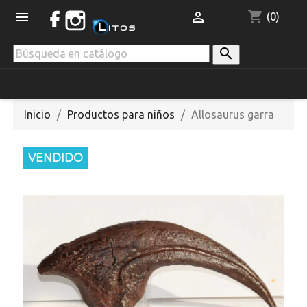
shopping_cart


(0)

Inicio
Productos para niños
Allosaurus garra
VENDIDO