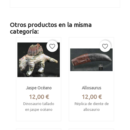
Otros productos en la misma
categoría:
favorite_border
favorite_border
Jaspe Océano
Allosaurus
Precio
Precio
12,00 €
12,00 €
Dinosaurio tallado
Réplica de diente de
en jaspe océano
allosaurio
(allosaurus fragilis)
Madagascar
Original Jurásico,