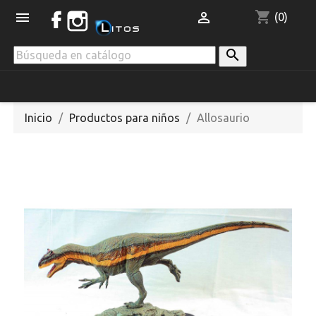
shopping_cart


(0)

Inicio
Productos para niños
Allosaurio