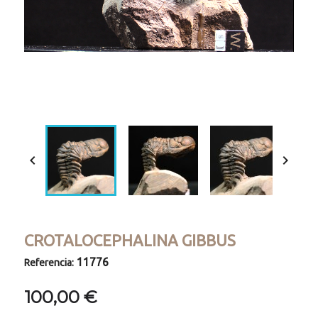
Loaded
:
Progress
:
Unmute
0%
0%


CROTALOCEPHALINA GIBBUS
11776
Referencia:
100,00 €