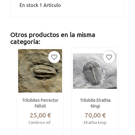
En stock
1 Artículo
Otros productos en la misma
categoría:
favorite_border
favorite_border
Trilobites Perrector
Trilobite Elrathia
Falloti
Kingi
Precio
Precio
25,00 €
70,00 €
Cámbrico inf.
Elrathia kingi
Tazemmourt,
Form. Wheeler,