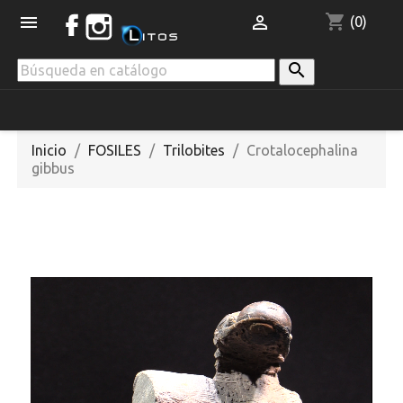
shopping_cart


(0)

Inicio
FOSILES
Trilobites
Crotalocephalina
gibbus