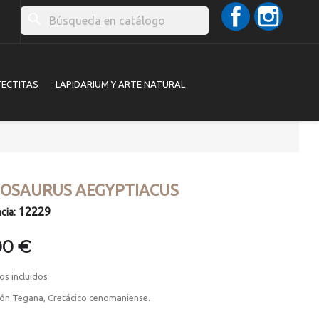
Facebook
Instag
search
TECTITAS
LAPIDARIUM Y ARTE NATURAL
NOSAURUS AEGYPTIACUS
12229
cia:
00 €
os incluidos
ón Tegana, Cretácico cenomaniense.