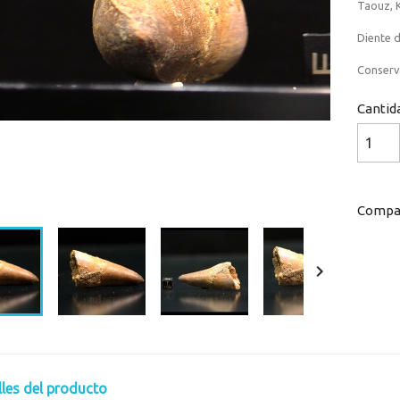
Taouz, 
Diente d
Conserv
Cantid
Loaded
:
Progress
:
0%
0%
Compar

lles del producto