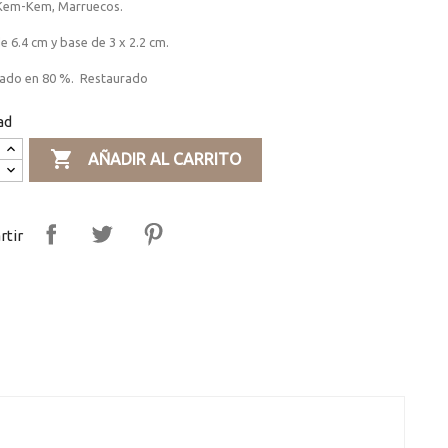
Kem-Kem, Marruecos.
e 6.4 cm y base de 3 x 2.2 cm.
ado en 80 %. Restaurado
ad

AÑADIR AL CARRITO
tir