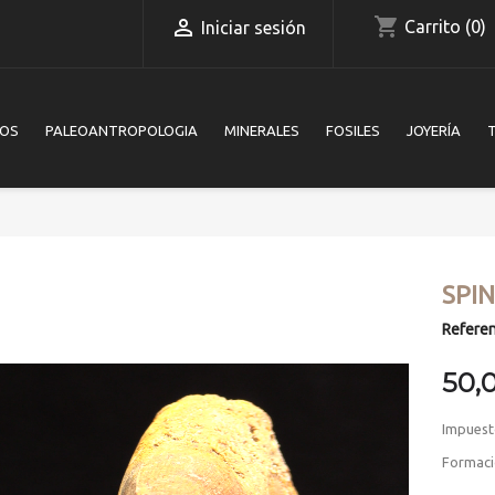
shopping_cart

Carrito
(0)
Iniciar sesión
IOS
PALEOANTROPOLOGIA
MINERALES
FOSILES
JOYERÍA
SPI
Referen
50,
Impuest
Formaci