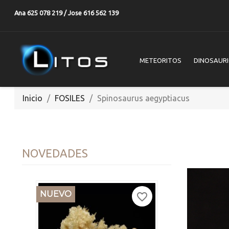
Ana 625 078 219 / Jose 616 562 139
METEORITOS
DINOSAUR
Inicio
FOSILES
Spinosaurus aegyptiacus
NOVEDADES
NUEVO
favorite_border