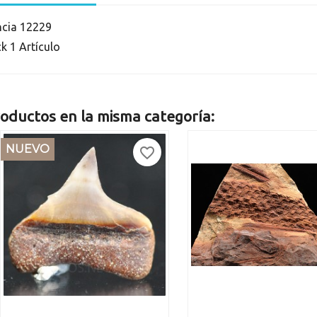
ncia
12229
ck
1 Artículo
oductos en la misma categoría:
NUEVO
favorite_border