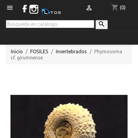
shopping_cart


(0)

Inicio
FOSILES
Invertebrados
Phymosoma
cf. girumnense
VENDIDO