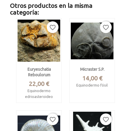
Otros productos en la misma
categoría:
favorite_border
favorite_border
Euryeschatia
Micraster S.p.
Reboulorum
Precio
14,00 €
Precio
22,00 €
Equinodermo fósil
Equinodermo
Cretácico
edrioasteroideo
cenomaniense
fósil
Cantabria
Ordovícico,
favorite_border
favorite_border
Formación
Mide 4.7 x 4.5 cm y
Tiouririne
3.7 cm de alto.