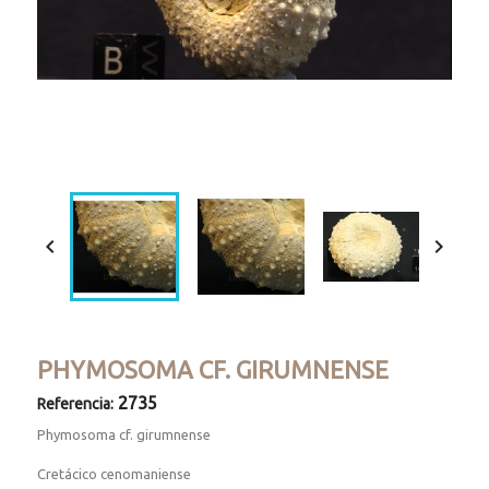
Loaded
:
Progress
:
Unmute
0%
0%


PHYMOSOMA CF. GIRUMNENSE
2735
Referencia:
Phymosoma cf. girumnense
Cretácico cenomaniense