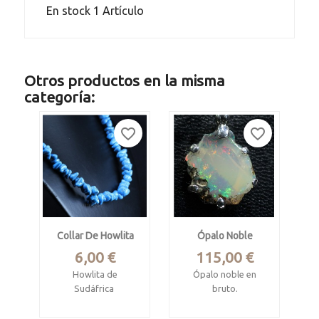
En stock
1 Artículo
Otros productos en la misma
categoría:
favorite_border
favorite_border
Collar De Howlita
Ópalo Noble
Precio
Precio
6,00 €
115,00 €
Howlita de
Ópalo noble en
Sudáfrica
bruto.
Tipo Chip. Cuentas
Whello, Etiopia