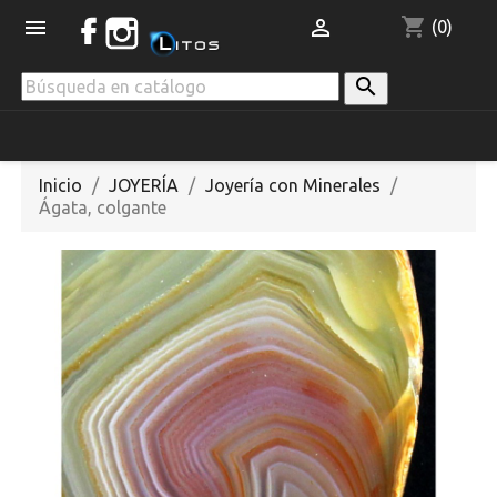
shopping_cart


(0)

Inicio
JOYERÍA
Joyería con Minerales
Ágata, colgante