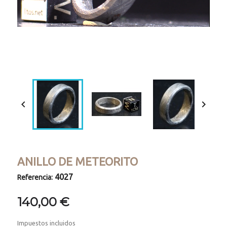
Loaded
:
Progress
:
Unmute
0%
0%


ANILLO DE METEORITO
4027
Referencia:
140,00 €
Impuestos incluidos