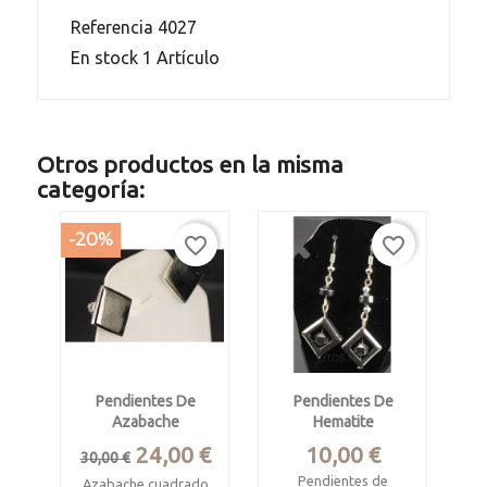
Referencia
4027
En stock
1 Artículo
Otros productos en la misma
categoría:
-20%
favorite_border
favorite_border
Pendientes De
Pendientes De
Azabache
Hematite
Precio
Precio
Precio
24,00 €
10,00 €
30,00 €
base
Pendientes de
Azabache cuadrado