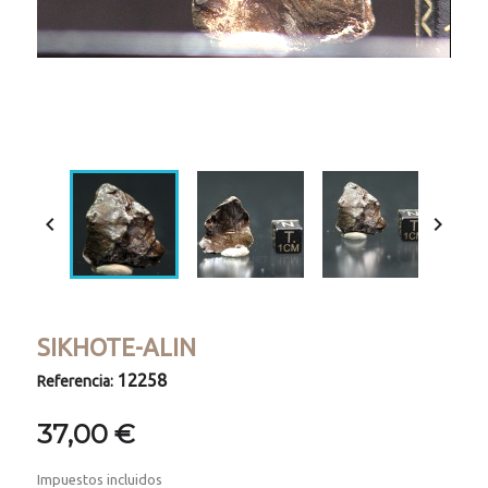
Loaded
:
Progress
:
Unmute
0%
0%


SIKHOTE-ALIN
12258
Referencia:
37,00 €
Impuestos incluidos