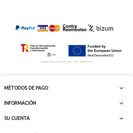
Tamanghasset,
TKW 310 gramos. C-
Argelia
S3
26°38’44.41"N,
Sahara 2021
01°02’52.53"E
Mide 1 x 0.9 x 0.5 cm
28 diciembre 2022
Pesa 0.64 g.
Pesa 532 gramos.
Fragmento
Mide 10.5 x 9 x 4.9
cm.
Corteza de fusión en
el 30 %.

MÉTODOS DE PAGO

INFORMACIÓN

SU CUENTA